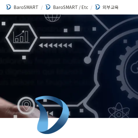
BaroSMART
/
BaroSMART / Etc
/
외부교육